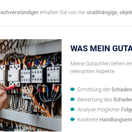
 Sachverständiger
erhalten Sie von mir
unabhängige, objek
WAS MEIN GUTA
Meine Gutachten liefern ei
relevanten Aspekte:
Ermittlung der
Schaden
Bewertung des
Schade
Analyse möglicher
Fol
Konkrete
Handlungsem